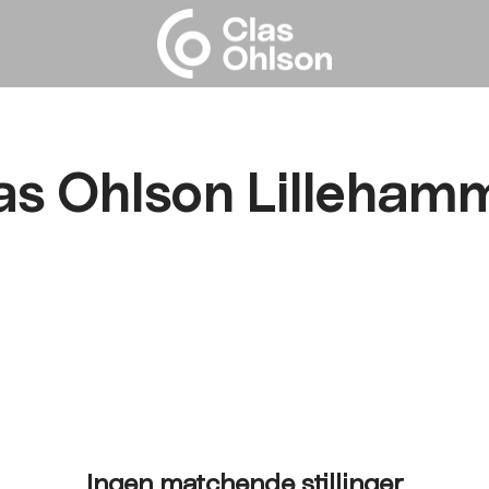
as Ohlson Lilleham
Ingen matchende stillinger